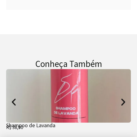
Conheça Também
Shampoo de Lavanda
Us
R$
38,00
R$