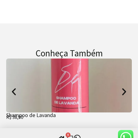
Conheça Também
Shampoo de Lavanda
Us
R$
38,00
R$
0