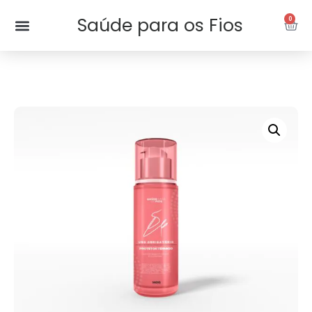
Saúde para os Fios
0
Terapia Capilar – Agende Online
Sobre mim